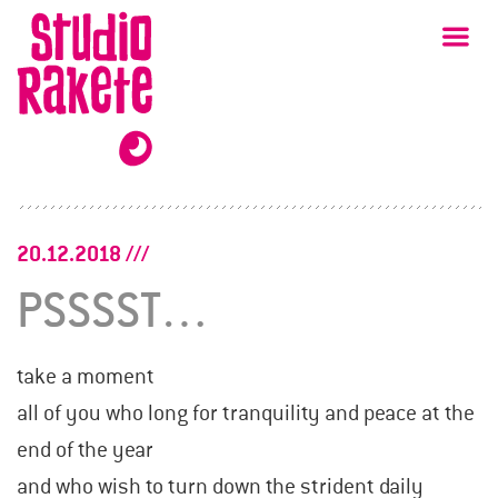
Zum
Studio
Ha
Rakete
Inhalt
20.12.2018
PSSSST…
take a moment
all of you who long for tranquility and peace at the
end of the year
and who wish to turn down the strident daily